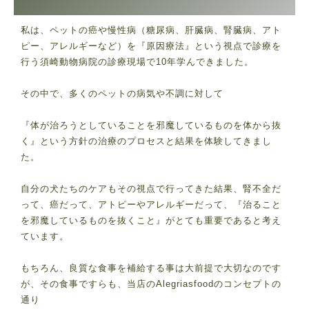
私は、ペットの癌や慢性病（糖尿病、肝臓病、腎臓病、アト
ピー、アレルギーなど）を『原因療法』という視点で診療を
行う須崎動物病院の診療現場で10年学んできました。
その中で、多くのペットの病気や不調に対して
『体が治ろうとしていることを邪魔しているものを体から抜
く』という方針の治療のプロセスと結果を体験してきまし
た。
自分の犬たちのケアもその視点で行ってきた結果、腎不全だ
って、癌だって、アトピーやアレルギーだって、『治ること
を邪魔しているものを抜くこと』がとても重要であると考え
ています。
もちろん、良質な食事を補給する事は大前提で大切なのです
が、その食事ですらも、当店のAlegriasfoodのコンセプトの
通り